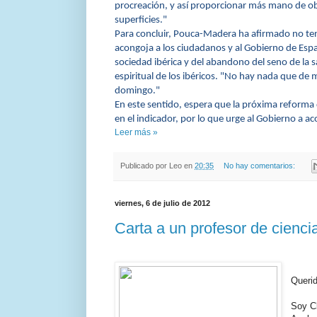
procreación, y así proporcionar más mano de obr
superficies."
Para concluir, Pouca-Madera ha afirmado no ten
acongoja a los ciudadanos y al Gobierno de Espa
sociedad ibérica y del abandono del seno de la s
espiritual de los ibéricos. "No hay nada que de 
domingo."
En este sentido, espera que la próxima reforma
en el indicador, por lo que urge al Gobierno a ac
Leer más »
Publicado por
Leo
en
20:35
No hay comentarios:
viernes, 6 de julio de 2012
Carta a un profesor de cienci
Querid
Soy Cl