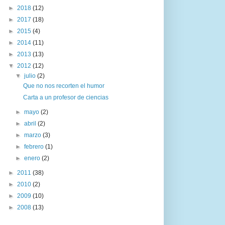
►
2018
(12)
►
2017
(18)
►
2015
(4)
►
2014
(11)
►
2013
(13)
▼
2012
(12)
▼
julio
(2)
Que no nos recorten el humor
Carta a un profesor de ciencias
►
mayo
(2)
►
abril
(2)
►
marzo
(3)
►
febrero
(1)
►
enero
(2)
►
2011
(38)
►
2010
(2)
►
2009
(10)
►
2008
(13)