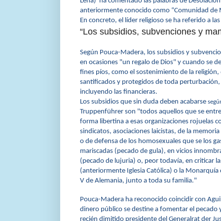
Leña) ha comentado las palabras de Desolación 
anteriormente conocido como “Comunidad de 
En concreto, el líder religioso se ha referido a 
“Los subsidios, subvenciones y ma
Según Pouca-Madera, los subsidios y subvenci
en ocasiones "un regalo de Dios" y cuando se de
fines píos, como el sostenimiento de la religión,
santificados y protegidos de toda perturbación,
incluyendo las financieras.
Los subsidios que sin duda deben acabarse
segú
Truppenführer
son "todos aquellos que se entr
forma libertina a esas organizaciones rojuelas 
sindicatos, asociaciones laicistas, de la memoria 
o de defensa de los homosexuales que se los ga
mariscadas (pecado de gula), en vicios innombr
(pecado de lujuria) o, peor todavía, en criticar l
(anteriormente Iglesia Católica) o la Monarquía
V de Alemania, junto a toda su familia."
Pouca-Madera ha reconocido coincidir con Aguir
dinero público se destine a fomentar el pecado 
recién dimitido presidente del Generalrat der Ju