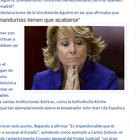
Aguirre, presidenta en funciones del Bundesland Zentral-Spanien,
Madrid”.
las declaraciones de la Vorsitzende Aguirre en las que afirmaba que
mandurrias tienen que acabarse”
ones son
stinan a
 deben ser
el
n
egan de
como
histórica
stan en
ables
as santas instituciones ibéricas, como la
katholische Kirche
 que tan ejemplarmente ejerce el emperador John Karl I de España y
re en este punto, llegando a afirmar "Es imperdonable que el
y a socavar el Estado", poniendo como ejemplo a Carlos Dubois, el
stiz (anteriormente Consejo general del Poder Judicial) "un gran