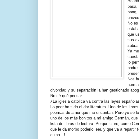
Acabo 
pasa, 
bang, 
univer
No es 
estaba
que u
sus ex
sabrá 
Ya me 
cuesta
lo per
padres
preser
Nos ha
herman
divorciar, y su separación la han gestionado abo
No sé qué pensar.
¿La iglesia católica va contra las leyes española
Lo peor ha sido al dar literatura. Uno de los li
poemas de amor que me encantan. Pero yo sé lo 
uno de los más bonitos a mi amigo Germán, que 
lista de libros de lectura. Porque claro, como C
que le da morbo poderlo leer, y que va a repartir
culpa…!