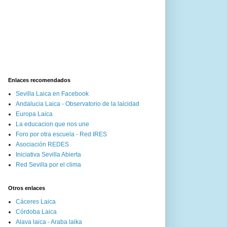
Enlaces recomendados
Sevilla Laica en Facebook
Andalucia Laica - Observatorio de la laicidad
Europa Laica
La educacion que nos une
Foro por otra escuela - Red IRES
Asociación REDES
Iniciativa Sevilla Abierta
Red Sevilla por el clima
Otros enlaces
Cáceres Laica
Córdoba Laica
Alava laica - Araba laika