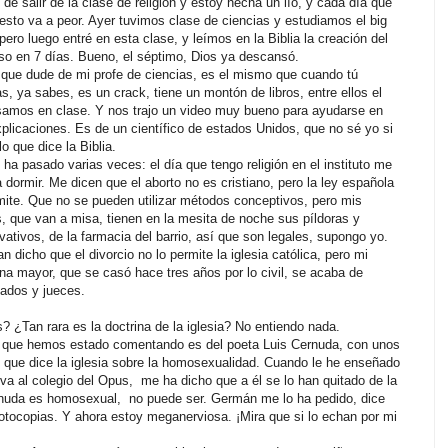
de salir de la clase de religión y estoy hecha un lío,
y cada día que
esto va a peor. Ayer tuvimos clase de ciencias y estudiamos el big
pero luego entré en esta clase, y leímos en la Biblia la creación del
so en 7 días. Bueno, el séptimo, Dios ya descansó.
que dude de mi profe de ciencias, es el mismo que cuando tú
s, ya sabes, es un crack, tiene un montón de libros, entre ellos el
samos en clase. Y nos trajo un video muy bueno para ayudarse en
plicaciones. Es de un científico de estados Unidos, que no sé yo si
lo que dice la Biblia.
ha pasado varias veces: el día que tengo religión en el instituto me
 dormir. Me dicen que el aborto no es cristiano, pero la ley española
mite. Que no se pueden utilizar métodos conceptivos, pero mis
, que van a misa, tienen en la mesita de noche sus píldoras y
vativos, de la farmacia del barrio, así que son legales, supongo yo.
n dicho que el divorcio no lo permite la iglesia católica, pero mi
a mayor, que se casó hace tres años por lo civil, se acaba de
gados y jueces.
s? ¿Tan rara es la doctrina de la iglesia? No entiendo nada.
bros que hemos estado comentando es del poeta Luis Cernuda, con unos
que dice la iglesia sobre la homosexualidad. Cuando le he enseñado
va al colegio del Opus,
me ha dicho que a él se lo han quitado de la
ernuda es homosexual,
no puede ser. Germán me lo ha pedido, dice
 fotocopias. Y ahora estoy meganerviosa. ¡Mira que si lo echan por mi