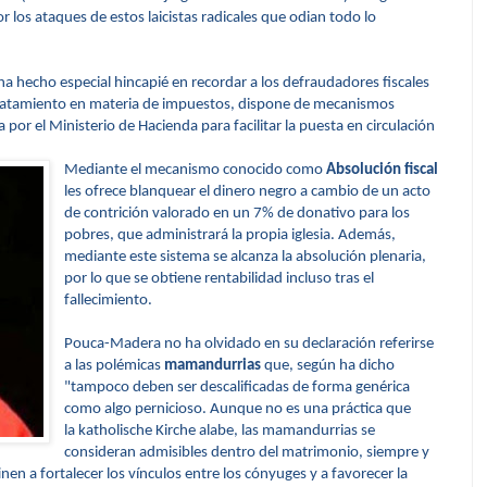
r los ataques de estos laicistas radicales que odian todo lo
a hecho especial hincapié en recordar a los defraudadores fiscales
l tratamiento en materia de impuestos, dispone de mecanismos
ha por el Ministerio de Hacienda
para facilitar la puesta en circulación
Mediante el mecanismo conocido como
Absolución fiscal
les
ofrece blanquear el dinero negro a cambio de un acto
de contrición valorado en un 7% de donativo para los
pobres, que administrará la propia iglesia. Además,
mediante este sistema se alcanza la absolución plenaria,
por lo que se obtiene rentabilidad incluso tras el
fallecimiento.
Pouca-Madera no ha olvidado en su declaración referirse
a las polémicas
mamandurrias
que, según ha dicho
"tampoco deben ser descalificadas de forma genérica
como algo pernicioso. Aunque no es una práctica que
la
katholische Kirche
alabe, las mamandurrias se
consideran admisibles dentro del matrimonio, siempre y
n a fortalecer los vínculos entre los cónyuges y a favorecer la