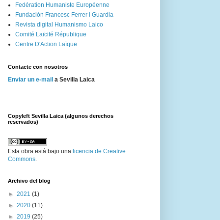
Fedération Humaniste Européenne
Fundación Francesc Ferrer i Guardia
Revista digital Humanismo Laico
Comité Laïcité République
Centre D'Action Laïque
Contacte con nosotros
Enviar un e-mail
a Sevilla Laica
Copyleft Sevilla Laica (algunos derechos
reservados)
Esta
obra
está bajo una
licencia de Creative
Commons
.
Archivo del blog
►
2021
(1)
►
2020
(11)
►
2019
(25)