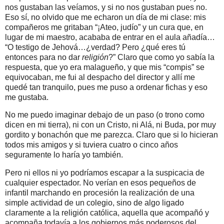
nos gustaban las veíamos, y si no nos gustaban pues no.
Eso sí, no olvido que
me echaron un día de mi clase: mis
compañeros me gritaban “¡Ateo, judío” y un cura que, en
lugar de mi maestro, acababa de entrar en el aula añadía…
“O testigo de Jehová…¿verdad?
Pero ¿qué eres tú
entonces para no dar
religión
?” Claro que como yo sabía la
respuesta, que yo era malagueño, y que mis “compis” se
equivocaban, me fui al despacho del director y allí me
quedé tan tranquilo, pues me puso a ordenar fichas y eso
me gustaba.
No me puedo imaginar debajo de un paso (o trono como
dicen en mi tierra), ni con un Cristo, ni Alá, ni Buda, por muy
gordito y bonachón que me parezca. Claro que si lo hicieran
todos mis amigos y si tuviera cuatro o cinco años
seguramente lo haría yo también.
Pero ni ellos ni yo podríamos escapar a la suspicacia de
cualquier espectador. No verían en esos pequeños de
infantil marchando en procesión la realización de una
simple actividad de un colegio, sino de algo ligado
claramente a la religión católica, aquella que acompañó y
acompaña todavía a los gobiernos más poderosos del