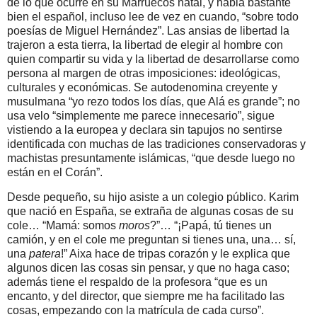
de lo que ocurre en su Marruecos natal, y habla bastante
bien el español, incluso lee de vez en cuando, “sobre todo
poesías de Miguel Hernández”. Las ansias de libertad la
trajeron a esta tierra, la libertad de elegir al hombre con
quien compartir su vida y la libertad de desarrollarse como
persona al margen de otras imposiciones: ideológicas,
culturales y económicas. Se autodenomina creyente y
musulmana “yo rezo todos los días,
que Alá es grande”; no
usa velo “simplemente me parece innecesario”, sigue
vistiendo a la europea y declara sin tapujos no sentirse
identificada con muchas de las tradiciones conservadoras y
machistas presuntamente islámicas, “que desde luego no
están en el Corán”.
Desde pequeño, su hijo asiste a un colegio público. Karim
que nació en España, se extraña de algunas cosas de su
cole… “Mamá: somos
moros
?”… “¡Papá, tú tienes un
camión, y en el cole me preguntan si tienes una, una… sí,
una
patera
!” Aixa hace de tripas corazón y le explica que
algunos dicen las cosas sin pensar, y que no haga caso;
además tiene el respaldo de la profesora “que es un
encanto, y del director, que siempre me ha facilitado las
cosas,
empezando con la matrícula de cada curso”.