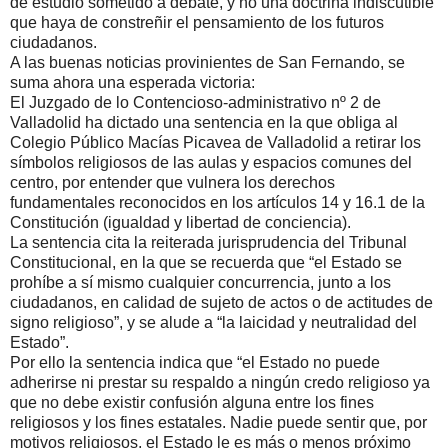
de estudio sometido a debate, y no una doctrina indiscutible
que haya de constreñir el pensamiento de los futuros
ciudadanos.
A las buenas noticias provinientes de San Fernando, se
suma ahora una esperada victoria:
El Juzgado de lo Contencioso-administrativo nº 2 de
Valladolid ha dictado una sentencia en la que obliga al
Colegio Público Macías Picavea de Valladolid a retirar los
símbolos religiosos de las aulas y espacios comunes del
centro, por entender que vulnera los derechos
fundamentales reconocidos en los artículos 14 y 16.1 de la
Constitución (igualdad y libertad de conciencia).
La sentencia cita la reiterada jurisprudencia del Tribunal
Constitucional, en la que se recuerda que “el Estado se
prohíbe a sí mismo cualquier concurrencia, junto a los
ciudadanos, en calidad de sujeto de actos o de actitudes de
signo religioso”, y se alude a “la laicidad y neutralidad del
Estado”.
Por ello la sentencia indica que “el Estado no puede
adherirse ni prestar su respaldo a ningún credo religioso ya
que no debe existir confusión alguna entre los fines
religiosos y los fines estatales. Nadie puede sentir que, por
motivos religiosos, el Estado le es más o menos próximo