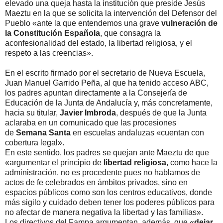
elevado una queja hasta la institución que preside Jesús
Maeztu en la que se solicita la intervención del Defensor del
Pueblo «ante la que entendemos una grave
vulneración de
la Constitución Española
, que consagra la
aconfesionalidad del estado, la libertad religiosa, y el
respeto a las creencias».
En el escrito firmado por el secretario de Nueva Escuela,
Juan Manuel Garrido Peña, al que ha tenido acceso ABC,
los padres apuntan directamente a la Consejería de
Educación de la Junta de Andalucía y, más concretamente,
hacia su titular,
Javier Imbroda
, después de que la Junta
aclaraba en un comunicado que las procesiones
de
Semana Santa
en escuelas andaluzas «cuentan con
cobertura legal».
En este sentido, los padres se quejan ante Maeztu de que
«argumentar el principio de
libertad religiosa
, como hace la
administración, no es procedente pues no hablamos de
actos de fe celebrados en ámbitos privados, sino en
espacios públicos como son los centros educativos, donde
más sigilo y cuidado deben tener los poderes públicos para
no afectar de manera negativa la libertad y las familias».
Los directivos del Fampa argumentan, además, que «
dejar