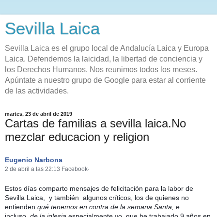
Sevilla Laica
Sevilla Laica es el grupo local de Andalucía Laica y Europa
Laica. Defendemos la laicidad, la libertad de conciencia y
los Derechos Humanos. Nos reunimos todos los meses.
Apúntate a nuestro grupo de Google para estar al corriente
de las actividades.
martes, 23 de abril de 2019
Cartas de familias a sevilla laica.No
mezclar educacion y religion
Eugenio Narbona
2 de abril a las 22:13
Facebook·
Estos días comparto mensajes de felicitación para la labor de
Sevilla Laica, y
también
algunos críticos, los de quienes no
entienden
qué tenemos en contra de la semana Santa,
e
incluso
de la iglesia
especialmente yo, que he trabajado
9 años
en