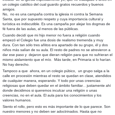
un colegio católico del cual guardo gratos recuerdos y buenos
amigos.
No, no es una campaña contra la iglesia ni contra la Semana
Santa, que por supuesto respeto y cuya importancia cultural y
turística es indiscutible. Es una campaña por alejar los dogmas de
fé fuera de las aulas, al menos de las públicas.
Cuando decidí que mi hijo menor no fuera a religión cuando
empezó el Colegio fue una dosis de realismo tremenda y muy
dura. Con tan sólo tres añitos era apartado de su grupo, él y dos
niños más salían de su aula. El resto de padres no se atrevieron a
dar ese paso y dejaron que dieran religión para que no sufrieran el
mismo aislamiento que el mío. Más tarde, en Primaria si lo harían.
No hay derecho.
Tampoco a que ahora, en un colegio púbico, un grupo salga
a la
calle en procesión mientras el resto se quedan en clase, atendidos
de cualquier manera, esperando. Y todo por unas creencias
religiosas que deben quedar en el ámbito familiar... justamente ahí
donde decidimos si queremos inculcar una religión o unas
creencias, no en el aula.
El aula para los conocimientos y los
valores humanos.
Siento el rollo, pero esto es más importante de lo que parece. Son
nuestro menores y no deben ser adoctrinados. Hasta que no