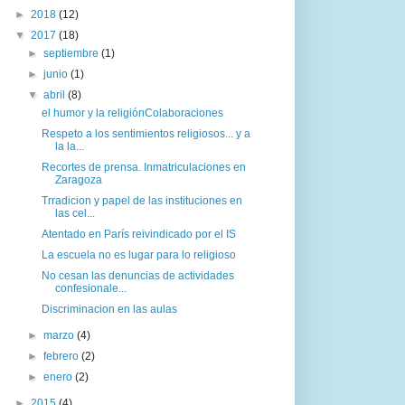
►
2018
(12)
▼
2017
(18)
►
septiembre
(1)
►
junio
(1)
▼
abril
(8)
el humor y la religiónColaboraciones
Respeto a los sentimientos religiosos... y a
la la...
Recortes de prensa. Inmatriculaciones en
Zaragoza
Trradicion y papel de las instituciones en
las cel...
Atentado en París reivindicado por el IS
La escuela no es lugar para lo religioso
No cesan las denuncias de actividades
confesionale...
Discriminacion en las aulas
►
marzo
(4)
►
febrero
(2)
►
enero
(2)
►
2015
(4)