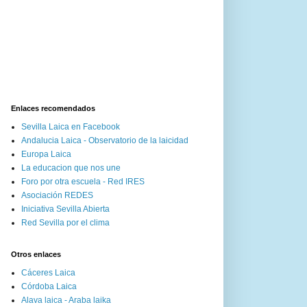
Enlaces recomendados
Sevilla Laica en Facebook
Andalucia Laica - Observatorio de la laicidad
Europa Laica
La educacion que nos une
Foro por otra escuela - Red IRES
Asociación REDES
Iniciativa Sevilla Abierta
Red Sevilla por el clima
Otros enlaces
Cáceres Laica
Córdoba Laica
Alava laica - Araba laika