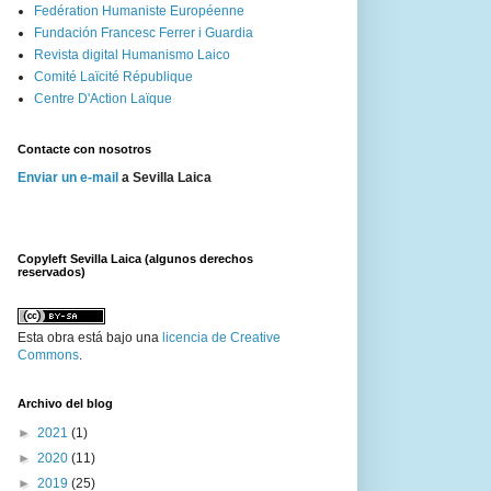
Fedération Humaniste Européenne
Fundación Francesc Ferrer i Guardia
Revista digital Humanismo Laico
Comité Laïcité République
Centre D'Action Laïque
Contacte con nosotros
Enviar un e-mail
a Sevilla Laica
Copyleft Sevilla Laica (algunos derechos
reservados)
Esta
obra
está bajo una
licencia de Creative
Commons
.
Archivo del blog
►
2021
(1)
►
2020
(11)
►
2019
(25)