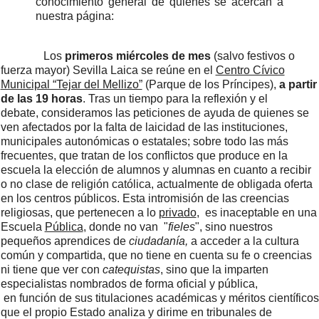
conocimiento general de quienes se acercan a
nuestra página:
Los
primeros miércoles de mes
(salvo festivos o
fuerza mayor) Sevilla Laica se reúne en el
Centro Cívico
Municipal “Tejar del Mellizo”
(Parque de los Príncipes),
a partir
de las 19 horas
. Tras un tiempo para la reflexión y el
debate, consideramos las peticiones de ayuda de quienes se
ven afectados por la falta de laicidad de las instituciones,
municipales autonómicas o estatales; sobre todo las más
frecuentes, que tratan de los conflictos
que produce
en la
escuela
la elección de alumnos y alumnas en cuanto a recibir
o no clase de religión católica, actualmente de obligada oferta
en los centros públicos. Esta intromisión de las creencias
religiosas, que pertenecen a lo
privado
,
es inaceptable en una
Escuela
Pública
, donde no van "
fieles
", sino nuestros
pequeños aprendices de
ciudadanía,
a acceder
a la cultura
común y compartida, que no tiene en cuenta su fe o creencias
ni tiene que ver con
catequistas
, sino que la imparten
especialistas nombrados de forma oficial y pública,
en función de sus titulaciones
académicas
y méritos científicos
que el propio Estado analiza y dirime en tribunales de