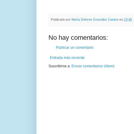
Publicado por
María Dolores González Cantos
en
13:40
No hay comentarios:
Publicar un comentario
Entrada más reciente
Suscribirse a:
Enviar comentarios (Atom)