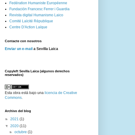
Fedération Humaniste Européenne
Fundación Francesc Ferrer i Guardia
Revista digital Humanismo Laico
Comité Laïcité République
Centre D'Action Laïque
Contacte con nosotros
Enviar un e-mail
a Sevilla Laica
Copyleft Sevilla Laica (algunos derechos
reservados)
Esta
obra
está bajo una
licencia de Creative
Commons
.
Archivo del blog
►
2021
(1)
▼
2020
(11)
►
octubre
(1)