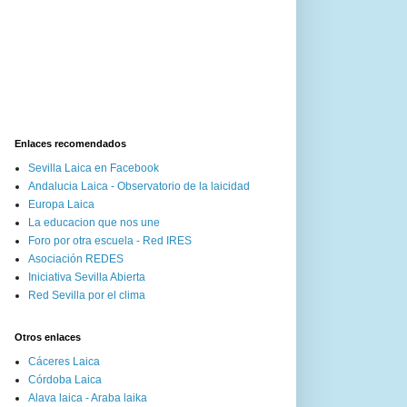
Enlaces recomendados
Sevilla Laica en Facebook
Andalucia Laica - Observatorio de la laicidad
Europa Laica
La educacion que nos une
Foro por otra escuela - Red IRES
Asociación REDES
Iniciativa Sevilla Abierta
Red Sevilla por el clima
Otros enlaces
Cáceres Laica
Córdoba Laica
Alava laica - Araba laika