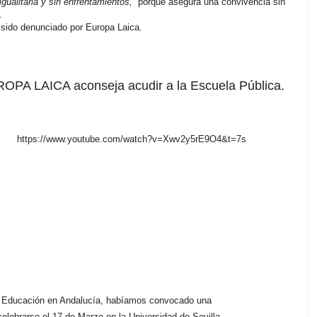
igualitaria y sin enfrentamientos,
porque asegura una convivencia sin
.
 sido denunciado por Europa Laica.
OPA LAICA aconseja acudir a la Escuela Pública.
https://www.youtube.com/watch?v=Xwv2y5rE9O4&t=7s
 la Educación en Andalucía, habíamos convocado una
celebrarse el 17 de Marzo en la Universidad de Sevilla