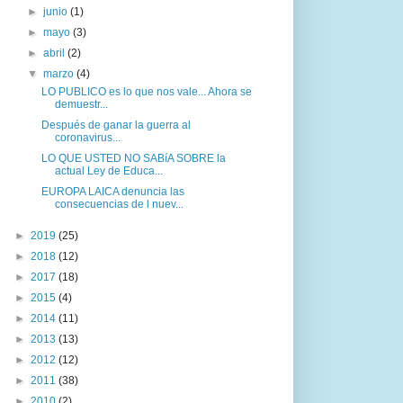
►
junio
(1)
►
mayo
(3)
►
abril
(2)
▼
marzo
(4)
LO PUBLICO es lo que nos vale... Ahora se
demuestr...
Después de ganar la guerra al
coronavirus...
LO QUE USTED NO SABíA SOBRE la
actual Ley de Educa...
EUROPA LAICA denuncia las
consecuencias de l nuev...
►
2019
(25)
►
2018
(12)
►
2017
(18)
►
2015
(4)
►
2014
(11)
►
2013
(13)
►
2012
(12)
►
2011
(38)
►
2010
(2)