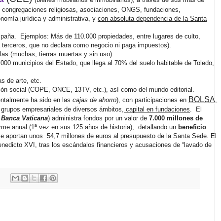
 y congregaciones religiosas, asociaciones, ONGS, fundaciones,
nomía jurídica y administrativa, y
con absoluta dependencia de la Santa
spaña.
Ejemplos: Más de 110.000 propiedades, entre lugares de culto,
 a terceros, que no declara como negocio ni paga impuestos).
las (muchas, tierras muertas y sin uso).
000 municipios del Estado, que llega al 70% del suelo habitable de Toledo,
as de arte, etc.
ón social (COPE, ONCE, 13TV, etc.), así como del mundo editorial.
BOLSA
ntalmente ha sido en las
cajas de ahorro
), con participaciones en
,
 grupos empresariales de diversos ámbitos,
capital en fundaciones
.
El
a
Banca Vaticana
) administra fondos por un valor de
7.000 millones de
orme anual (1ª vez en sus 125 años de historia),
detallando un
beneficio
 se aportan unos
54,7 millones de euros al presupuesto de la Santa Sede. El
Benedicto XVI, tras los escándalos financieros y acusaciones de “lavado de