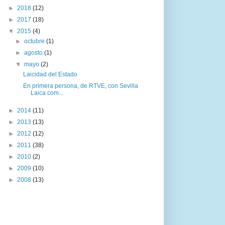
►
2018
(12)
►
2017
(18)
▼
2015
(4)
►
octubre
(1)
►
agosto
(1)
▼
mayo
(2)
Laicidad del Estado
En primera persona, de RTVE, con Sevilla
Laica com...
►
2014
(11)
►
2013
(13)
►
2012
(12)
►
2011
(38)
►
2010
(2)
►
2009
(10)
►
2008
(13)