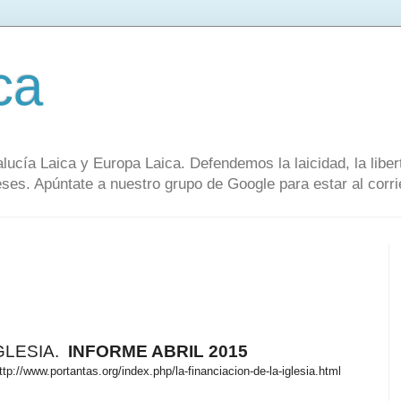
ca
alucía Laica y Europa Laica. Defendemos la laicidad, la lib
s. Apúntate a nuestro grupo de Google para estar al corrie
LESIA.
INFORME ABRIL 2015
ttp://www.portantas.org/index.php/la-financiacion-de-la-iglesia.html