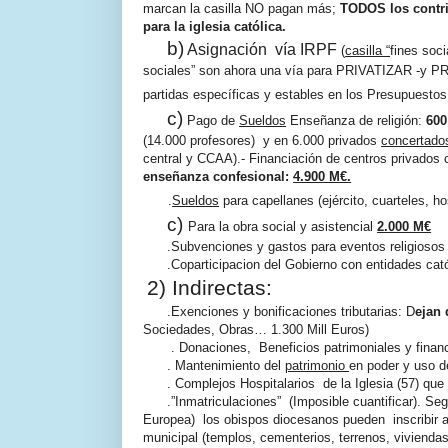
marcan la casilla NO pagan más;
TODOS los contri
para la iglesia católica.
b)
Asignación
vía IRPF
(
casilla “
fines soc
sociales” son ahora una vía para PRIVATIZAR -y P
partidas específicas y estables en los Presupuesto
c)
Pago de
Sueldos
Enseñanza de religión:
600
(14.000 profesores)
y en 6.000 privados
concertados
central y CCAA).- Financiación de centros privados 
enseñanza confesional:
4.900 M€.
.
Sueldos
para capellanes (ejército, cuarteles, 
c)
Para la obra social y asistencial
2.000 M€
.Subvenciones y gastos para eventos religios
.Coparticipacion del Gobierno con entidades cat
2) Indirectas:
.Exenciones y bonificaciones tributarias: D
ejan
Sociedades, Obras… 1.300 Mill Euros)
. Donaciones,
Beneficios patrimoniales y finan
. Mantenimiento del
patrimonio
en poder y uso de
. Complejos Hospitalarios
de la Iglesia (57) q
.”Inmatriculaciones”
(Imposible cuantificar). Se
Europea)
los obispos diocesanos pueden
inscribir
municipal (templos, cementerios, terrenos, viviend