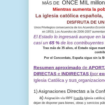
ONCE MIL millo
MÁS DE
Mientras aumenta la pob
La iglesia católica española,
DISFRUTA DE UN
Unos Privilegios consecuencia de los
Acuerdos Econó
en 1953). Los
Acuerdos
de 2006-2007 aumentaron 
El Estado lo ingresará aunque en 
casi un
65 %
de los contribuyente
Tras más de 35 años, el Estado sigue mante
contrib
s
Por el Concordato, España sigue sin la
Resumen aproximado
de
APORT
DIRECTAS
e
INDIRECTAS (
por
ex
sus
Iglesia Católica y
organizacion
Directas
1) Asignaciones
a la Con
a)
Asignación vía IRPF (
casilla
Iglesia católica
dejan de disponer para bienes, obras y servicios pú