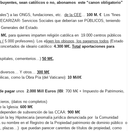
buyentes, sean católicos o no, abonamos
este “canon obligatorio”
iales”) a las ONGS, fundaciones, etc.
de la CEE
…
100 M. €
Los “fines
RECARIZAR- Servicios Sociales que deberían ser PÚBLICOS, teniendo
s Generales del Estado.
 M€.
para quienes imparten religión católica en
19.000 centros públicos
 (
5.000 profesores). Los e
ligen los obispos, los pagamos todos
(Estado
concertados de ideario católico:
4.300 M€.
Total
aportaciones para
hospitales, cementerios…)
50 M€,
os diversos… Y otros…
300 M€
ólicas, como la Obra Pía (del Vaticano):
10 Mill€
 de pagar
unos
2.000 Mill Euros
(
IBI
: 700 M€ + Impuesto de Patrimonio,
cieros, (datos no completos)
 la Iglesia:
600 M€
ue dependen de subvención de las CCAA:
900 M€
gún la ley Hipotecaria (anomalía jurídica denunciada por
la Comunidad
 a su nombre en el Registro de la Propiedad patrimonio de dominio público
o
as, plazas…)
que puedan parecer carentes de títulos de propiedad, como