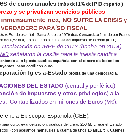
nes
de euros anuales
(
más del 1% del PIB español)
reza y se privatizan servicios públicos
inmensamente rica, NO
SUFRE LA CRISIS y
 VERDADERO PARAÍSO FISCAL.
micos
Estado español - Santa Sede de 1979 (tras
Concordato
firmado por Franco
del 0,52 al 0,7 lo asignado a la Iglesia del impuesto de la renta (IRPF).
la Declaración de IRPF de 2013 (hecha en 2014)
s
NO
señalaron la casilla para la iglesia católica.
niendo a la Iglesia católica española con el dinero de todos los
uyentes, sean católicos o no.
eparación Iglesia-Estado
propia de una democracia.
ACIONES DEL ESTADO
(central y periférico)
ención de impuestos y otros privilegios
)
a la
es.
Contabilizados en millones de Euros (M€).
ferencia Episcopal Española (CEE)
.
) para culto, evangelización,
sueldos
del clero:
250 M. €
que el Estado
blicos
(con
adelantos mensuales a cuenta
de unos
13 MILL €
)
.
Quienes