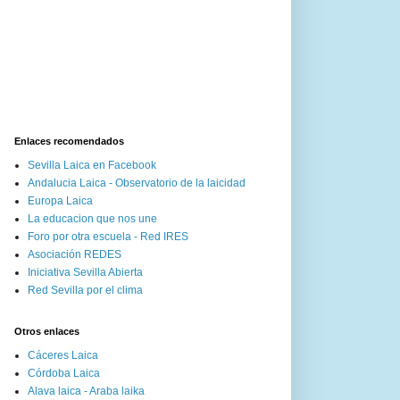
Enlaces recomendados
Sevilla Laica en Facebook
Andalucia Laica - Observatorio de la laicidad
Europa Laica
La educacion que nos une
Foro por otra escuela - Red IRES
Asociación REDES
Iniciativa Sevilla Abierta
Red Sevilla por el clima
Otros enlaces
Cáceres Laica
Córdoba Laica
Alava laica - Araba laika