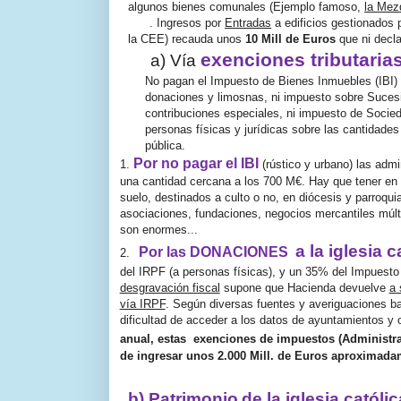
algunos bienes comunales (Ejemplo famoso,
la Mez
. Ingresos por
Entradas
a edificios gestionados 
la CEE) recauda unos
10 Mill de Euros
que ni decla
exenciones tributarias 
a) Vía
No pagan el Impuesto de Bienes Inmuebles (IBI) 
donaciones y limosnas, ni impuesto sobre Suces
contribuciones especiales, ni impuesto de Socie
personas físicas y jurídicas sobre las cantidades
pública.
Por no pagar el IBI
1.
(rústico y urbano) las adm
una cantidad cercana a los 700 M€. Hay que tener en
suelo, destinados a culto o no, en diócesis y parroq
asociaciones, fundaciones, negocios mercantiles múlti
son enormes...
a la iglesia c
Por las DONACIONES
2.
del IRPF (a personas físicas), y un 35% del Impuesto
desgravación fiscal
supone que Hacienda devuelve
a 
vía IRPF
.
Según diversas fuentes y averiguaciones bas
dificultad de acceder a los datos de ayuntamientos y 
anual, estas
exenciones de impuestos (Administra
de ingresar unos 2.000 Mill. de Euros aproximad
b) Patrimonio
de la iglesia católic