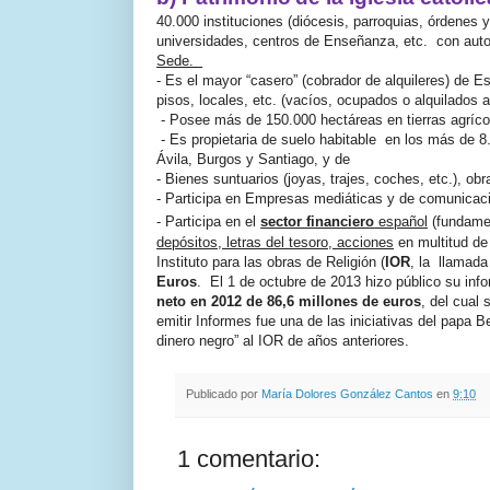
40.000 instituciones (diócesis, parroquias, órdenes
universidades, centros de Enseñanza, etc.
con auto
Sede.
- Es el mayor “casero” (cobrador de alquileres) de E
pisos, locales, etc. (vacíos, ocupados o alquilados
- Posee más de 150.000 hectáreas en tierras agríco
- Es propietaria de suelo habitable
en los más de 8.
Ávila, Burgos y Santiago, y de
- Bienes suntuarios (joyas, trajes, coches, etc.), obr
- Participa en Empresas mediáticas y de comunicaci
- Participa en el
sector financiero
español
(fundame
depósitos, letras del tesoro, acciones
en multitud de
Instituto para las obras de Religión (
IOR
, la
llamad
Euros
.
El 1 de octubre de 2013 hizo público su inf
neto en 2012 de 86,6 millones de euros
, del cual
emitir Informes fue una de las iniciativas del papa 
dinero negro” al IOR de años anteriores.
Publicado por
María Dolores González Cantos
en
9:10
1 comentario: