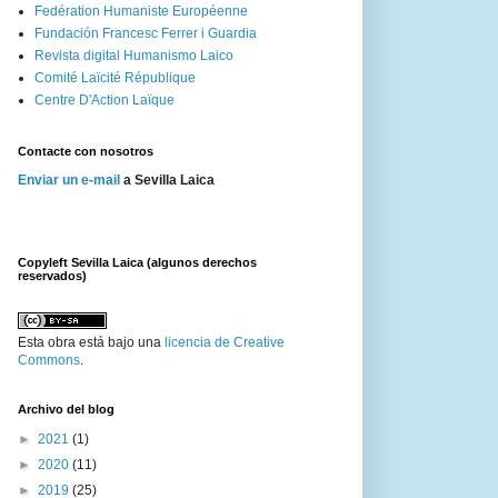
Fedération Humaniste Européenne
Fundación Francesc Ferrer i Guardia
Revista digital Humanismo Laico
Comité Laïcité République
Centre D'Action Laïque
Contacte con nosotros
Enviar un e-mail
a Sevilla Laica
Copyleft Sevilla Laica (algunos derechos
reservados)
Esta
obra
está bajo una
licencia de Creative
Commons
.
Archivo del blog
►
2021
(1)
►
2020
(11)
►
2019
(25)