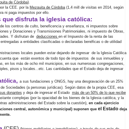
quita de Córdoba
).
por la CEE. por la
Mezquita de Córdoba
(1,4 mill de visitas en 2014, según
ra ni paga impuestos por ello.
que disfruta la iglesia católica:
de los centros de culto, beneficencia y enseñanza, ni impuestos sobre
iones y Donaciones y Transmisiones Patrimoniales, ni impuesto de Obras,
dades. Y disfrutan de
deducciones
en el Impuesto de la renta de las
 entregadas a entidades clasificadas o declaradas benéficas o de utilidad
inistraciones locales pueden estar dejando de ingresar
de la Iglesia Católica
 cuenta que
están exentos de todo tipo de impuestos
de sus inmuebles y
uias, en los más de ocho mil municipios, en sus numerosas congregaciones,
ples, pisos y locales...etc. Las cantidades que el Estado deja de ingresar
,
atólica
a sus fundaciones y ONGS, hay una desgravación de un 25%
 de Sociedades (a personas jurídicas). Según datos de la propia CEE, esa
sus donantes
y deja de ingresar el Estado
más de un 50% de lo que recibe
tante complejas (por la opacidad de los bienes de la Iglesia católica, y la
otras administraciones del Estado sobre la cuestión),
en cada ejercicio
el Estado
ciones central, autonómica y municipal) suponen que
deja
amente.
a
(CEE)
(bienes mobiliarios e inmobiliarios), a través de sus más de